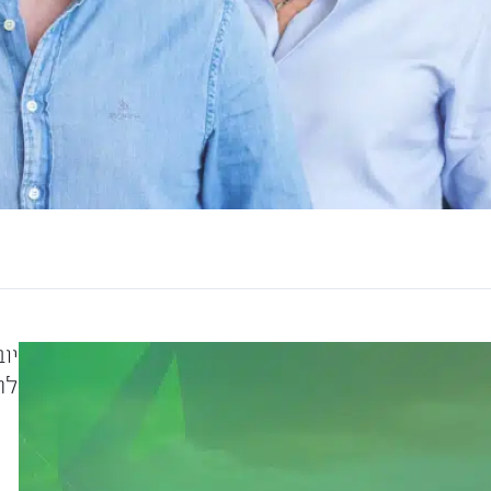
יו
לה