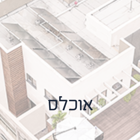
אוכלס