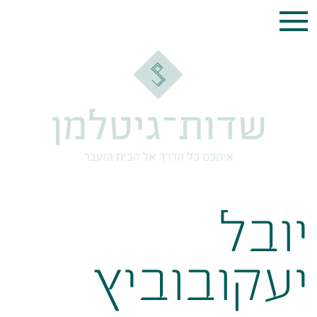
יובל
יעקובוביץ